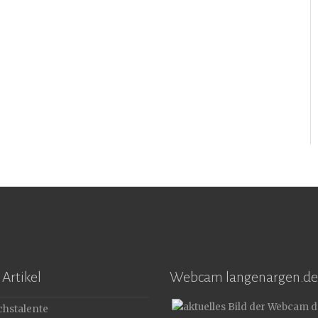
Artikel
Webcam langenargen.de
hstalente