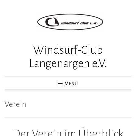
Zum
Inhalt
springen
Windsurf-Club
Langenargen e.V.
MENÜ
Verein
Der Verein im Überblick